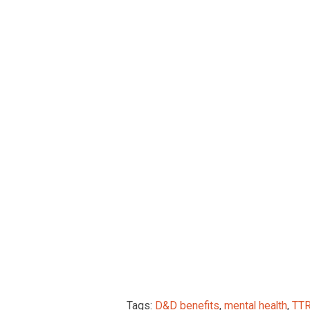
Practica
Team Building
The cooperative nature of D&D makes i
achieving objectives, which translate
Creativity and Self-Expression
Creating characters and stories in D&D
which can be particularly liberating and
Tags:
D&D benefits
,
mental health
,
TT