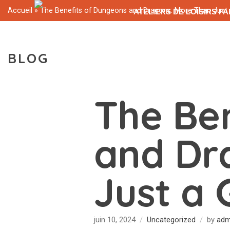
Accueil
»
The Benefits of Dungeons and Dragons: More Than Jus
ATELIERS DE LOISIRS F
NOS ATELIERS DE JEUX DE RÔLE ET 
BLOG
BLOG DES ATELI
The Be
and Dr
Just a
juin 10, 2024
Uncategorized
by
adm