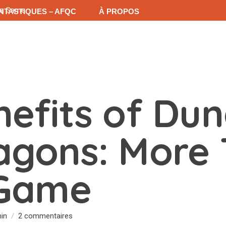
t a Game
ANTASTIQUES – AFQC
À PROPOS
DE COMMUNICATION
SECTEURS D’ACTIVITÉS
ERS FANTASTIQUES
CONTACT
nefits of Du
agons: More
 Game
in
2 commentaires